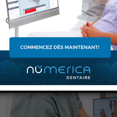
Avec les empreintes numériques produites à l'aide
d'un scanner intraoral,
le risque d'erreur de mesures
parce que le patient bouge est éliminé
. La précision
des mesures obtenues devient aussi un outil précieux
si on veut suivre l'évolution buccale d'une année et
d'une visite à l'autre. Les empreintes numériques
pouvant être stockées à vie, aucun risque de bris
comme avec un moulage et aucun besoin de les
refaire pour chaque nouvelle prothèse.