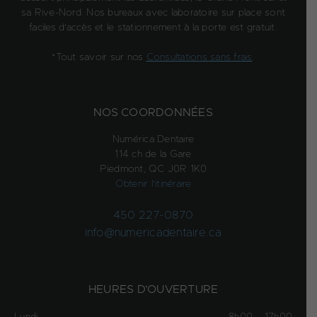
sa Rive-Nord. Nos bureaux avec laboratoire sur place sont
faciles d'accès et le stationnement à la porte est gratuit.
*Tout savoir sur nos
Consultations sans frais
.
NOS COORDONNÉES
Numérica Dentaire
114 ch de la Gare
Piedmont, QC J0R 1K0
Obtenir l'itinéraire
450 227-0870
info@numericadentaire.ca
HEURES D’OUVERTURE
Lundi
8h00 – 17h00