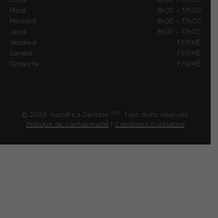
Mardi
8h00 – 17h00
Mercredi
8h00 – 17h00
Jeudi
8h00 – 17h00
Vendredi
FERMÉ
Samedi
FERMÉ
Dimanche
FERMÉ
MD
© 2026. Numérica Dentaire
. Tous droits réservés.
Politique de confidentialité
|
Conditions d'utilisation